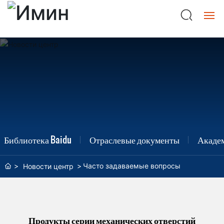
Главная
приложения
Центр продукции
О Имин
Библиотека Baidu
Отраслевые документы
Акаде
Почетная
Часто задаваемые вопросы
Новости центр
Blog
клиентов
Продукты серии механических отверстий