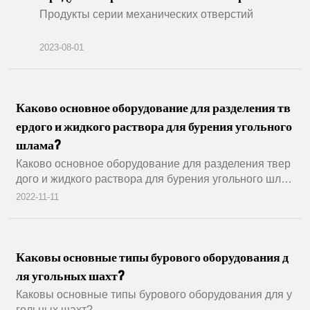
видео
Продукты серии механических отверстий
Контакты нас.
2023-08-01
Язык
Каково основное оборудование для разделения тв
ердого и жидкого раствора для бурения угольного
шлама?
Каково основное оборудование для разделения твер
дого и жидкого раствора для бурения угольного шла
ма?
2022-11-11
Каковы основные типы бурового оборудования д
ля угольных шахт?
Каковы основные типы бурового оборудования для у
гольных шахт?